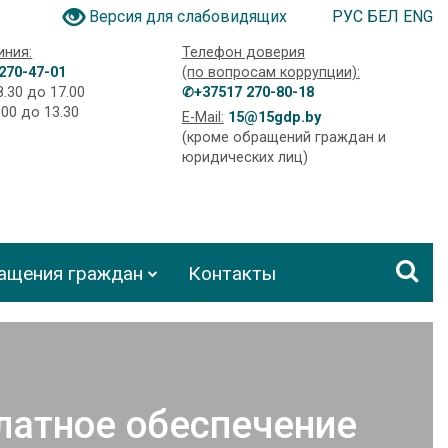
РУС
БЕЛ
ENG
Версия для слабовидящих
иния:
Телефон доверия
270-47-01
(по вопросам коррупции):
8.30 до 17.00
✆+37517 270-80-18
.00 до 13.30
E-Mail:
15@15gdp.by
(кроме обращений граждан и
юридических лиц)
ащения граждан
Контакты
латное обеспечение