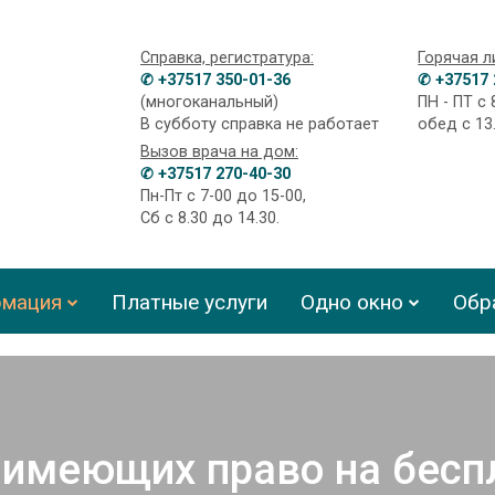
Справка, регистратура:
Горячая л
✆ +37517 350-01-36
✆ +37517 
(многоканальный)
ПН - ПТ с 
В субботу справка не работает
обед с 13
Вызов врача на дом:
✆ +37517 270-40-30
Пн-Пт с 7-00 до 15-00,
Сб с 8.30 до 14.30.
мация
Платные услуги
Одно окно
Обр
 имеющих право на бесп