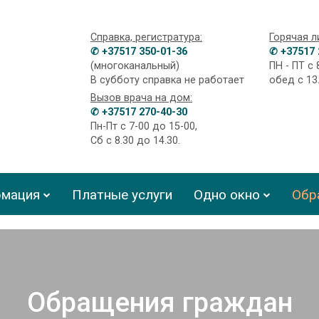
Справка, регистратура:
Горячая л
✆ +37517 350-01-36
✆ +37517 
(многоканальный)
ПН - ПТ с 
В субботу справка не работает
обед с 13
Вызов врача на дом:
✆ +37517 270-40-30
Пн-Пт с 7-00 до 15-00,
Сб с 8.30 до 14.30.
мация
Платные услуги
Одно окно
Обр
Обращения граждан